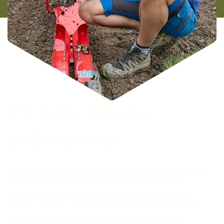
Za bolj zeleno
prihodnost
Paperpot Agriculture si prizadeva za revolucijo v načinu,
kako vrtnarimo. Ne prodajamo le lončkov, temveč
prodajamo bolj zeleno in zdravo prihodnost za vaše
rastline. In hej, če lahko ob tem vrtnarjenje naredimo še
malo bolj zabavno in posebne vrste, zakaj pa ne?