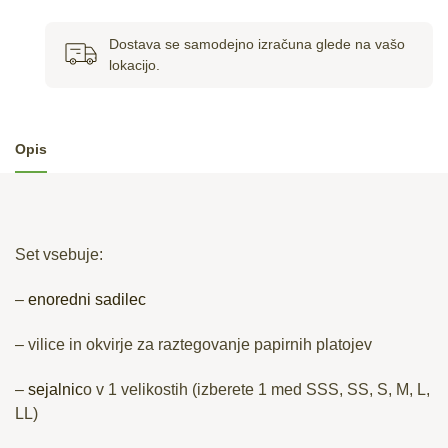
Dostava se samodejno izračuna glede na vašo
lokacijo.
Opis
Set vsebuje:
–
enoredni sadilec
– vilice in okvirje za raztegovanje papirnih platojev
–
sejalnic
o v 1 velikostih (izberete 1 med SSS, SS, S, M, L,
LL)