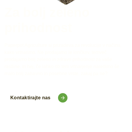
Za bolj zeleno
prihodnost
Paperpot Agriculture si prizadeva za revolucijo v načinu,
kako vrtnarimo. Ne prodajamo le lončkov, temveč
prodajamo bolj zeleno in zdravo prihodnost za vaše
rastline. In hej, če lahko ob tem vrtnarjenje naredimo še
malo bolj zabavno in posebne vrste, zakaj pa ne?
Kontaktirajte nas