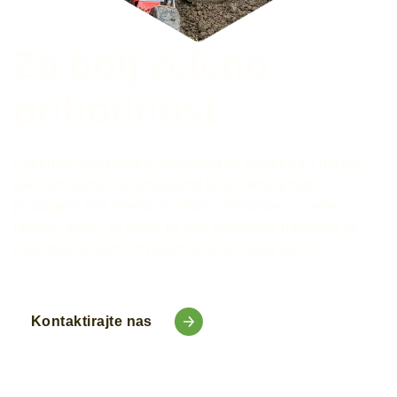
Za bolj zeleno
prihodnost
Paperpot Agriculture si prizadeva za revolucijo v načinu,
kako vrtnarimo. Ne prodajamo le lončkov, temveč
prodajamo bolj zeleno in zdravo prihodnost za vaše
rastline. In hej, če lahko ob tem vrtnarjenje naredimo še
malo bolj zabavno in posebne vrste, zakaj pa ne?
Kontaktirajte nas