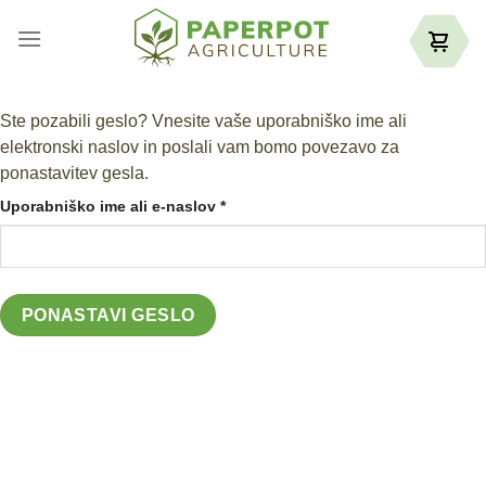
Skoči
na
vsebino
Ste pozabili geslo? Vnesite vaše uporabniško ime ali
elektronski naslov in poslali vam bomo povezavo za
ponastavitev gesla.
Zahtevano
Uporabniško ime ali e-naslov
*
PONASTAVI GESLO