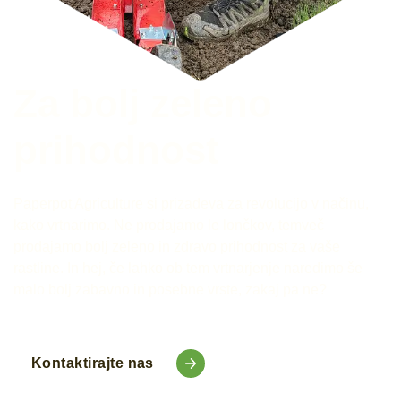
Za bolj zeleno
prihodnost
Paperpot Agriculture si prizadeva za revolucijo v načinu,
kako vrtnarimo. Ne prodajamo le lončkov, temveč
prodajamo bolj zeleno in zdravo prihodnost za vaše
rastline. In hej, če lahko ob tem vrtnarjenje naredimo še
malo bolj zabavno in posebne vrste, zakaj pa ne?
Kontaktirajte nas