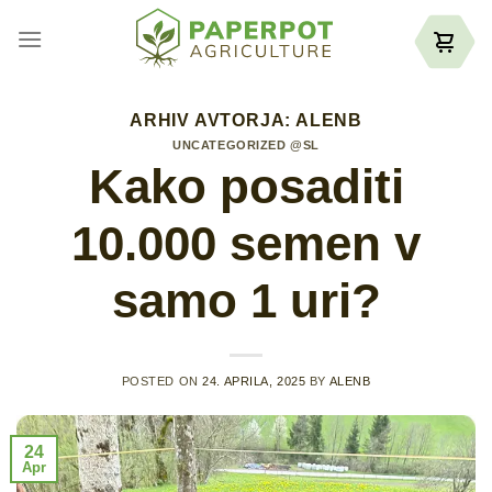
Skoči
na
vsebino
ARHIV AVTORJA:
ALENB
UNCATEGORIZED @SL
Kako posaditi
10.000 semen v
samo 1 uri?
POSTED ON
24. APRILA, 2025
BY
ALENB
24
Apr