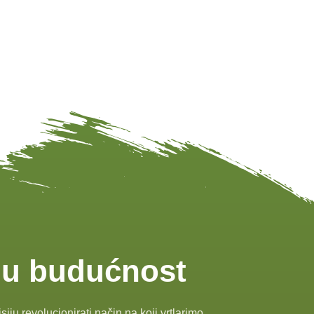
iju budućnost
iju revolucionirati način na koji vrtlarimo.