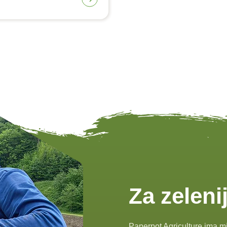
Za zelen
Paperpot Agriculture ima mis