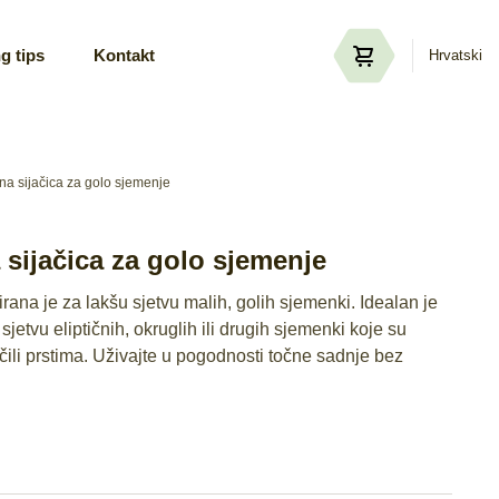
g tips
Kontakt
Hrvatski
na sijačica za golo sjemenje
 sijačica za golo sjemenje
irana je za lakšu sjetvu malih, golih sjemenki. Idealan je
jetvu eliptičnih, okruglih ili drugih sjemenki koje su
čili prstima. Uživajte u pogodnosti točne sadnje bez