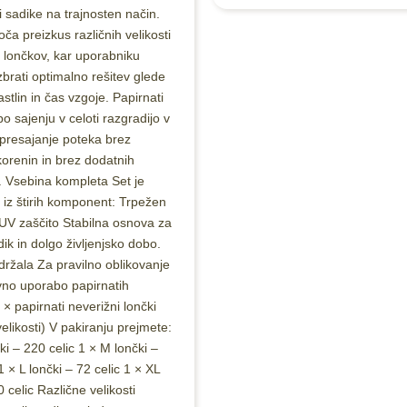
i sadike na trajnosten način.
a preizkus različnih velikosti
h lončkov, kar uporabniku
brati optimalno rešitev glede
astlin in čas vzgoje. Papirnati
po sajenju v celoti razgradijo v
 presajanje poteka brez
orenin in brez dodatnih
 Vsebina kompleta Set je
n iz štirih komponent: Trpežen
 UV zaščito Stabilna osnova za
ik in dolgo življenjsko dobo.
držala Za pravilno oblikovanje
vno uporabo papirnatih
 × papirnati neverižni lončki
velikosti) V pakiranju prejmete:
ki – 220 celic 1 × M lončki –
1 × L lončki – 72 celic 1 × XL
0 celic Različne velikosti