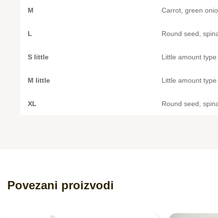
M
Carrot, green oni
L
Round seed, spina
S little
Little amount type 
M little
Little amount type 
XL
Round seed, spina
Povezani proizvodi