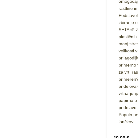
omogočajo
rastline i
Podstavek
zbiranje 
SETA 🌱 Z
plastičnih
manj stres
velikosti
prilagodl
primerno 
za vrt, ra
primeren?
pridelova
vrtnarjenje
papirnate
pridelavo 
Popoln prv
lončkov – 