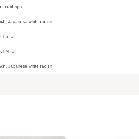
on, cabbage
ch, Japanese white radish
of S roll
of M roll
ch, Japanese white radish