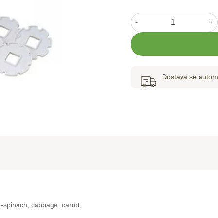
Praktična ručna sijačica z
Dostava se automa
-spinach, cabbage, carrot