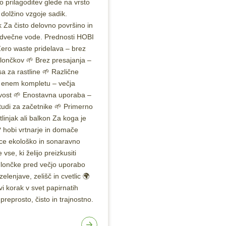
 prilagoditev glede na vrsto
n dolžino vzgoje sadik.
 Za čisto delovno površino in
odvečne vode. Prednosti HOBI
ero waste pridelava – brez
 lončkov 🌱 Brez presajanja –
a za rastline 🌱 Različne
 v enem kompletu – večja
jivost 🌱 Enostavna uporaba –
tudi za začetnike 🌱 Primerno
stlinjak ali balkon Za koga je
 hobi vrtnarje in domače
lce ekološko in sonaravno
 vse, ki želijo preizkusiti
 lončke pred večjo uporabo
zelenjave, zelišč in cvetlic 🌍
i korak v svet papirnatih
preprosto, čisto in trajnostno.