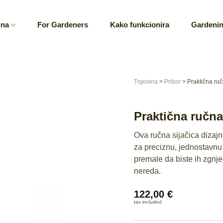
ina
For Gardeners
Kako funkcionira
Gardenin
Trgovina
>
Pribor
>
Praktična ruč
Praktična ručna
Ova ručna sijačica dizajn
za preciznu, jednostavnu s
premale da biste ih zgnje
nereda.
122,00
€
tax included