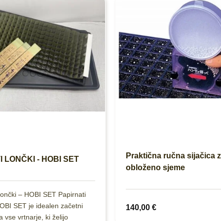
Praktična ručna sijačica 
 LONČKI - HOBI SET
obloženo sjeme
 lončki – HOBI SET Papirnati
HOBI SET je idealen začetni
140,00
€
 vse vrtnarje, ki želijo