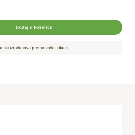
a golo sjemenje količina
Dodaj u košaricu
tski izračunava prema vašoj lokaciji.