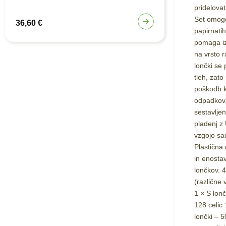
pridelovat
Set omogoč
36,60
€
papirnati
pomaga iz
na vrsto r
lončki se 
tleh, zato
poškodb k
odpadkov.
sestavlje
pladenj z
vzgojo sad
Plastična 
in enosta
lončkov. 4
(različne 
1 × S lonč
128 celic 
lončki – 5