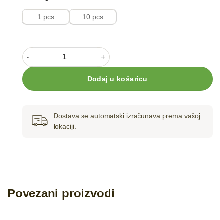
1 pcs
10 pcs
Plastične posude za dječju sobu količina
Dodaj u košaricu
Dostava se automatski izračunava prema vašoj
lokaciji.
Povezani proizvodi