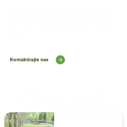
Paperpot Agriculture ima misiju revolucionirati način na
koji vrtlarimo. Ne prodajemo samo posude, već nudimo
zeleniju i zdraviju budućnost za vaše biljke. A ako pritom
možemo učiniti vrtlarenje malo zabavnijim i otkačenijim –
zašto ne?
Kontaktirajte nas
Vrtlarski savjeti